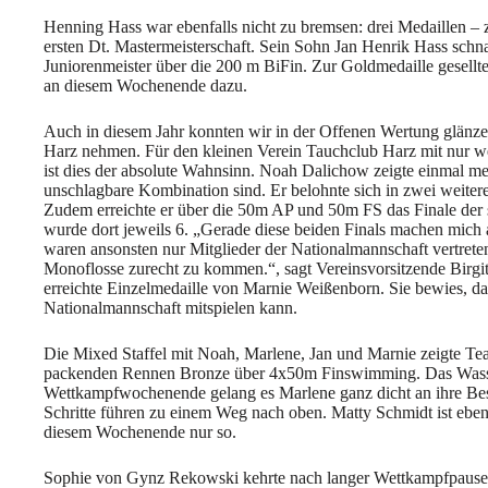
Henning Hass war ebenfalls nicht zu bremsen: drei Medaillen – z
ersten Dt. Mastermeisterschaft. Sein Sohn Jan Henrik Hass schn
Juniorenmeister über die 200 m BiFin. Zur Goldmedaille gesellt
an diesem Wochenende dazu.
Auch in diesem Jahr konnten wir in der Offenen Wertung glänzen
Harz nehmen. Für den kleinen Verein Tauchclub Harz mit nur w
ist dies der absolute Wahnsinn. Noah Dalichow zeigte einmal me
unschlagbare Kombination sind. Er belohnte sich in zwei weiter
Zudem erreichte er über die 50m AP und 50m FS das Finale de
wurde dort jeweils 6. „Gerade diese beiden Finals machen mich a
waren ansonsten nur Mitglieder der Nationalmannschaft vertrete
Monoflosse zurecht zu kommen.“, sagt Vereinsvorsitzende Birg
erreichte Einzelmedaille von Marnie Weißenborn. Sie bewies, da
Nationalmannschaft mitspielen kann.
Die Mixed Staffel mit Noah, Marlene, Jan und Marnie zeigte Te
packenden Rennen Bronze über 4x50m Finswimming. Das Wasser 
Wettkampfwochenende gelang es Marlene ganz dicht an ihre Bes
Schritte führen zu einem Weg nach oben. Matty Schmidt ist eben
diesem Wochenende nur so.
Sophie von Gynz Rekowski kehrte nach langer Wettkampfpause 