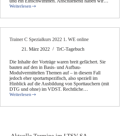
und ein Einschwimmen. Anschließend haben wir…
Weiterlesen
Trainer
C
Spezialkurs
2022
2.
WE
Trainer C Spezialkurs 2022 1. WE online
21. März 2022
TrC-Tagebuch
Die Inhalte der Vorträge waren breit gefächert. Sie
bauten auf den in Basis- und Aufbau-
Modulvermittelten Themen auf – in diesem Fall
jedoch eher sportartspezifisch, also speziell im
Hinblick auf die Ausbildung von Sporttauchern (mit
DTG und ohne) im VDST. Rechtliche…
Weiterlesen
Trainer
C
Spezialkurs
2022
1.
WE
online
Aktuelle Termine im LTSV-SA