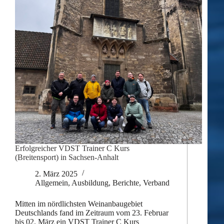
Erfolgreicher VDST Trainer C Kurs
(Breitensport) in Sachsen-Anhalt
2. März 2025
Allgemein
,
Ausbildung
,
Berichte
,
Verband
Mitten im nördlichsten Weinanbaugebiet
Deutschlands fand im Zeitraum vom 23. Februar
bis 02. März ein VDST Trainer C Kurs