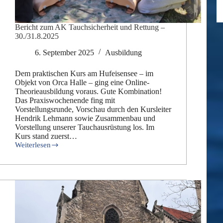
Bericht zum AK Tauchsicherheit und Rettung –
30./31.8.2025
6. September 2025
Ausbildung
Dem praktischen Kurs am Hufeisensee – im
Objekt von Orca Halle – ging eine Online-
Theorieausbildung voraus. Gute Kombination!
Das Praxiswochenende fing mit
Vorstellungsrunde, Vorschau durch den Kursleiter
Hendrik Lehmann sowie Zusammenbau und
Vorstellung unserer Tauchausrüstung los. Im
Kurs stand zuerst…
Weiterlesen
Bericht
zum
AK
Tauchsicherheit
und
Rettung
–
30./31.8.2025