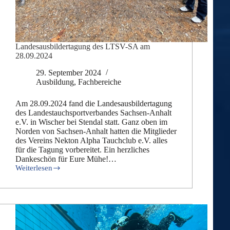
Landesausbildertagung des LTSV-SA am
28.09.2024
29. September 2024
Ausbildung
,
Fachbereiche
Am 28.09.2024 fand die Landesausbildertagung
des Landestauchsportverbandes Sachsen-Anhalt
e.V. in Wischer bei Stendal statt. Ganz oben im
Norden von Sachsen-Anhalt hatten die Mitglieder
des Vereins Nekton Alpha Tauchclub e.V. alles
für die Tagung vorbereitet. Ein herzliches
Dankeschön für Eure Mühe!…
Weiterlesen
Landesausbildertagung
des
LTSV-
SA
am
28.09.2024