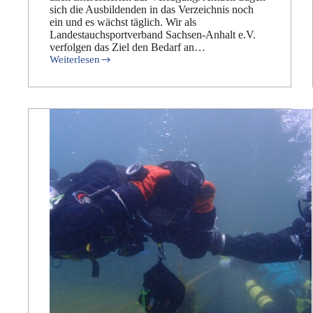
sich die Ausbildenden in das Verzeichnis noch
ein und es wächst täglich. Wir als
Landestauchsportverband Sachsen-Anhalt e.V.
verfolgen das Ziel den Bedarf an…
Weiterlesen
Eure
Ausbildenden
findet
ihr
ganz
bequem
in
unserem
neuen
Ausbilderverzeichnis