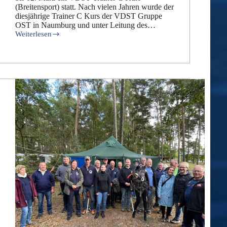
(Breitensport) statt. Nach vielen Jahren wurde der
diesjährige Trainer C Kurs der VDST Gruppe
OST in Naumburg und unter Leitung des…
Weiterlesen
Erfolgreicher
VDST
Trainer
C
Kurs
(Breitensport)
in
Sachsen-
Anhalt