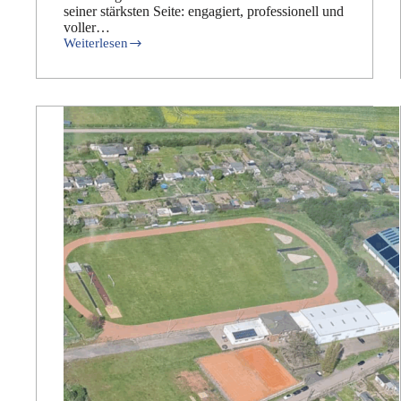
seiner stärksten Seite: engagiert, professionell und
voller…
Weiterlesen
Die
35.
Deutschen
Kindermeisterschaften
im
Finswimming