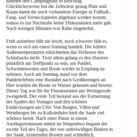
nahmen den Campingplatz in Beschlag.
Glücklicherweise bot die Zeltwiese genug Platz und
Raum damit die noch vorhandene Energie in Fußball-,
Fang- und Versteckspielen abgebaut werden konnte,
sodass es zur Nachtruhe keine Diskussionen mehr gab.
Nach wenigen Minuten war Ruhe eingekehrt.
Früh aufstehen fällt nie leicht, noch schwerer fällt es,
wenn es sich um einen Sonntag handelt. Die kühlen
Außentemperaturen erleichterten das Verlassen des
Schlafsacks nicht. Trotz allem gelang es den Harzern
pünktlich am Treffpunkt zu sein, um Paddel,
Schwimmwesten und Boote wieder in Empfang zu
nehmen. Auch am Sonntag stand vor dem
Paddelerlebnis eine Busfahrt nach Großheringen an.
Hier wurden die Boote zu Wasser gelassen und besetzt.
Dieser Tag war für die Flusstouristen aus Wernigerode
zweigeteilt. Der erste Teil bestand aus der Fortsetzung
des Spaßes des Vortages und den schönen
Entdeckungen am Ufer. Von Burgen, Villen und
Weinbergen bis zu Kalksteilufer hielt die Saale viel
schönes bereit. Nach einer Pause in einem
Ausflugsrestaurant mitten im Nirgendwo begann der
zweite Teil des Tages, der von unfreiwilligen Bädern in
der Saale, kenternden Booten und schließlich,