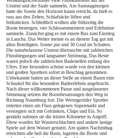
Wettkampfschwimmer viele Flusskilometer auf der
Unstrut und der Saale sammeln. Am Samstagmorgen
hatte die Sonne den Horizont kaum erreicht, da hieß es
raus aus den Zelten, Schlafsäcke lüften und
frühstücken. Schließlich wollten alle frühzeitig die
Boote besteigen, vier Schleusenmeistern und Erlebnisse
sammeln. Zunächst ging es mit einem Bus zum Einstieg
in Laucha. Das Wetter meinte es an diesem Tag gut mit
allen Beteiligten. Sonne pur und 30 Grad im Schatten.
Die naturbelassene Unstrut überraschte mit zahlreichen
Flussbiegungen und langsamer Strömung. Das Beste
waren jedoch die zahlreichen Badestellen entlang des
Ufers. Eine besonders schöne wurde von den kleinen
und großen Sportlern sofort in Beschlag genommen.
Unbekannte hatten an dieser Stelle an einem Baum eine
Schaukel für das besondere Badeerlebnis angebracht.
Nach dieser willkommenen Pause und ausgelassener
Stimmung setzten die Bootsbesatzungen den Weg in
Richtung Naumburg fort. Die Wernigeröder Sportler
enterten einen am Fluss gelegenen Supermarkt und
versorgten sich mit Getränken, Chips und Eis. So
gestärkt nahmen sie die letzten Kilometer in Angriff.
Diese wurden für Wasserschlachten und andere lustige
Spiele auf dem Wasser genutzt. Am späten Nachmittag
erreichten alle heil die Basis, lagerten die Boote und