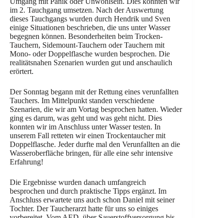
Umgang mit Panik oder Unwohlsein. Dies konnten wir
im 2. Tauchgang umsetzen. Nach der Auswertung
dieses Tauchgangs wurden durch Hendrik und Sven
einige Situationen beschrieben, die uns unter Wasser
begegnen können. Besonderheiten beim Trocken-
Tauchern, Sidemount-Tauchern oder Tauchern mit
Mono- oder Doppelflasche wurden besprochen. Die
realitätsnahen Szenarien wurden gut und anschaulich
erörtert.
Der Sonntag begann mit der Rettung eines verunfallten
Tauchers. Im Mittelpunkt standen verschiedene
Szenarien, die wir am Vortag besprochen hatten. Wieder
ging es darum, was geht und was geht nicht. Dies
konnten wir im Anschluss unter Wasser testen. In
unserem Fall retteten wir einen Trockentaucher mit
Doppelflasche. Jeder durfte mal den Verunfallten an die
Wasseroberfläche bringen, für alle eine sehr intensive
Erfahrung!
Die Ergebnisse wurden danach umfangreich
besprochen und durch praktische Tipps ergänzt. Im
Anschluss erwartete uns auch schon Daniel mit seiner
Tochter. Der Taucherarzt hatte für uns so einiges
vorbereitet. Vom AED, über Sauerstoffversorgung bis