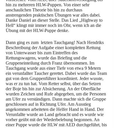
hin zu mehreren HLW-Puppen. Von einer sehr
anschaulichen Theorie bis hin zu durchaus
anstrengenden praktischen Übungen war alles dabei.
Danke Daniel an dieser Stelle. Das Lied „Highway to
Hell“ klingt mir immer noch im Ohr, wenn ich an die
Übung mit der HLW-Puppe denke.
Dann ging es zum letzten Tauchgang! Nach Hendriks
Beschreibung der Aufgabe einer kompletten Rettung
von Unterwasser bis zum Eintreffen des
Rettungswagens, wurde das Briefing und die
Gruppeneinteilung durch Franz übernommen. Im
Tauchgang wurde aus einer Tiefe von etwa 9 Metern
ein verunfallter Taucher gerettet. Dabei wurde das Team
gut von dem Gruppenführer koordiniert. Jeder wusste,
was er zu tun hat. Vom Retter selbst, über das Setzen
der Boje bis hin zur Absicherung. An der Oberfläche
wurden Zeichen und Rufe abgegeben, um die Personen
am Ufer zu verständigen. Dann machte sich die Gruppe
geschlossen auf in Richtung Ufer. Am Ausstieg
angekommen arbeiteten die Helfer Hand in Hand. Der
Verunfallte wurde an Land gebracht und es wurde wie
vorher geübt mit der Wiederbelebung begonnen. An
einer Puppe wurde die HLW mit AED durchgeführt, bis